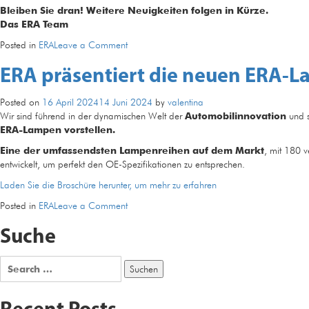
Bleiben Sie dran! Weitere Neuigkeiten folgen in Kürze.
Das ERA Team
on
Posted in
ERA
Leave a Comment
Eine
ERA präsentiert die neuen ERA-
neue
Website
kommt
Posted on
16 April 2024
14 Juni 2024
by
valentina
Wir sind führend in der dynamischen Welt der
Automobilinnovation
und s
ERA-Lampen vorstellen.
Eine der umfassendsten Lampenreihen auf dem Markt
, mit 180 
entwickelt, um perfekt den OE-Spezifikationen zu entsprechen.
Laden Sie die Broschüre herunter, um mehr zu erfahren
on
Posted in
ERA
Leave a Comment
ERA
Suche
präsentiert
die
neuen
Search
ERA-
for:
Lampen