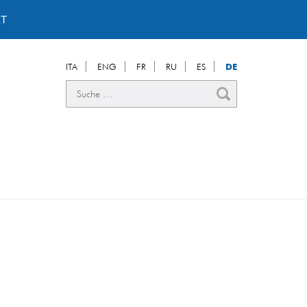
T
ITA
ENG
FR
RU
ES
DE