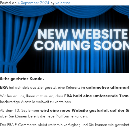
Teil
Posted on
4 September 2024
by
valentina
von
Emotive
Sehr geehrter Kunde,
ERA
hat sich stets das Ziel gesetzt, eine Referenz im
automotive aftermar
Wir freuen uns, Ihnen mitzuteilen, dass
ERA bald eine umfassende Trans
hochwertige Autoteile weltweit zu vertreiben.
Ab dem 10. September
wird eine neue Website gestartet, auf der
aber Sie können bereits die neue Plattform erkunden.
Der ERA E-Commerce bleibt weiterhin verfügbar, und Sie können wie gewohnt