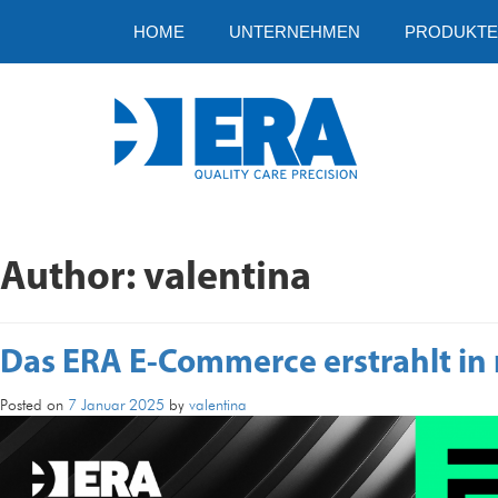
HOME
UNTERNEHMEN
PRODUKTE
Author:
valentina
Das ERA E-Commerce erstrahlt i
Posted on
7 Januar 2025
by
valentina