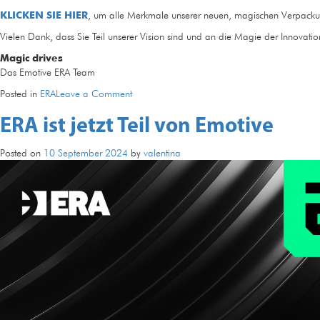
KLICKEN SIE HIER
, um alle Merkmale unserer neuen, magischen Verpacku
Vielen Dank, dass Sie Teil unserer Vision sind und an die Magie der Innovati
Magic drives
Das Emotive ERA Team
on
Posted in
ERA
Leave a Comment
ERA
ERA ist jetzt Teil von Emotive
aktualisiert
seine
Verpackung:
Posted on
10 September 2024
by
valentina
Entdecken
Sie
das
neue
Emotive
ERA
Design