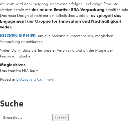
Ab heute wird der Übergang schrittweise erfolgen, und einige Produkte
werden bereits mit
der neuen Emotive ERA-Verpackung
erhältlich sein.
Das neue Design ist nicht nur ein ästhetisches Update;
es spiegelt das
Engagement der Gruppe für Innovation und Nachhaltigkeit
wider.
KLICKEN SIE HIER
, um alle Merkmale unserer neuen, magischen
Verpackung zu entdecken.
Vielen Dank, dass Sie Teil unserer Vision sind und an die Magie der
Innovation glauben.
Magic drives
Das Emotive ERA Team
on
Posted in
ERA
Leave a Comment
ERA
aktualisiert
seine
Suche
Verpackung:
Entdecken
Sie
Search
das
for:
neue