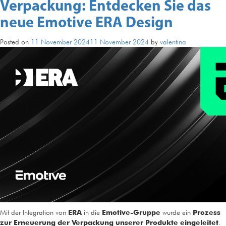
Verpackung: Entdecken Sie das
neue Emotive ERA Design
Posted on
11 November 2024
11 November 2024
by
valentina
Mit der Integration von
ERA
in die
Emotive-Gruppe
wurde ein
Prozess
zur Erneuerung der Verpackung unserer Produkte eingeleitet
.